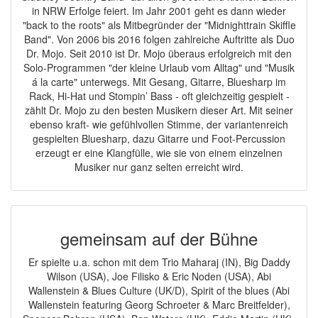
in NRW Erfolge feiert. Im Jahr 2001 geht es dann wieder
"back to the roots" als Mitbegründer der "Midnighttrain Skiffle
Band". Von 2006 bis 2016 folgen zahlreiche Auftritte als Duo
Dr. Mojo. Seit 2010 ist Dr. Mojo überaus erfolgreich mit den
Solo-Programmen "der kleine Urlaub vom Alltag" und "Musik
á la carte" unterwegs. Mit Gesang, Gitarre, Bluesharp im
Rack, Hi-Hat und Stompin’ Bass - oft gleichzeitig gespielt -
zählt Dr. Mojo zu den besten Musikern dieser Art. Mit seiner
ebenso kraft- wie gefühlvollen Stimme, der variantenreich
gespielten Bluesharp, dazu Gitarre und Foot-Percussion
erzeugt er eine Klangfülle, wie sie von einem einzelnen
Musiker nur ganz selten erreicht wird.
gemeinsam auf der Bühne
Er spielte u.a. schon mit dem Trio Maharaj (IN), Big Daddy
Wilson (USA), Joe Filisko & Eric Noden (USA), Abi
Wallenstein & Blues Culture (UK/D), Spirit of the blues (Abi
Wallenstein featuring Georg Schroeter & Marc Breitfelder),